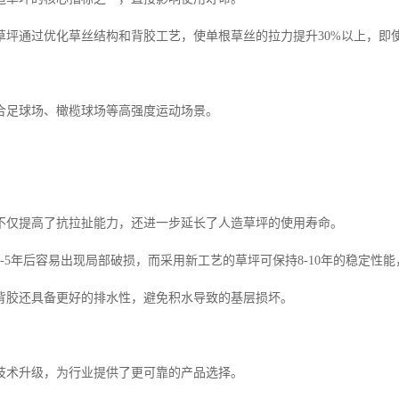
草坪通过优化草丝结构和背胶工艺，使单根草丝的拉力提升30%以上，即
。
合足球场、橄榄球场等高强度运动场景。
不仅提高了抗拉扯能力，还进一步延长了人造草坪的使用寿命。
-5年后容易出现局部破损，而采用新工艺的草坪可保持8-10年的稳定性
背胶还具备更好的排水性，避免积水导致的基层损坏。
技术升级，为行业提供了更可靠的产品选择。