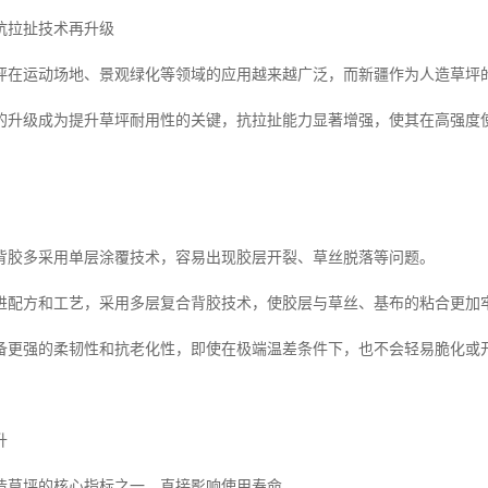
抗拉扯技术再升级
坪在运动场地、景观绿化等领域的应用越来越广泛，而新疆作为人造草坪
的升级成为提升草坪耐用性的关键，抗拉扯能力显著增强，使其在高强度
背胶多采用单层涂覆技术，容易出现胶层开裂、草丝脱落等问题。
进配方和工艺，采用多层复合背胶技术，使胶层与草丝、基布的粘合更加
备更强的柔韧性和抗老化性，即使在极端温差条件下，也不会轻易脆化或
升
造草坪的核心指标之一，直接影响使用寿命。