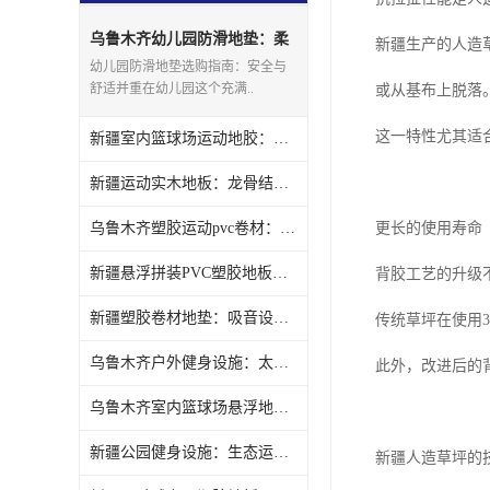
乌鲁木齐幼儿园防滑地垫：柔
新疆生产的人造
软舒适呵护肌肤
幼儿园防滑地垫选购指南：安全与
舒适并重在幼儿园这个充满..
或从基布上脱落
这一特性尤其适
新疆室内篮球场运动地胶：抗冲击降低风险
新疆运动实木地板：龙骨结构稳固支撑
乌鲁木齐塑胶运动pvc卷材：抗折性好不易损坏
更长的使用寿命
新疆悬浮拼装PVC塑胶地板：轻便易装节省时间
背胶工艺的升级
新疆塑胶卷材地垫：吸音设计减少噪音
传统草坪在使用3
乌鲁木齐户外健身设施：太阳能照明深夜安全
此外，改进后的
乌鲁木齐室内篮球场悬浮地板：快速安装灵活布局
新疆公园健身设施：生态运动畅享绿色生活
新疆人造草坪的