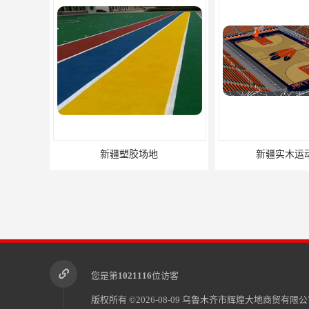
新疆塑胶场地
新疆实木运
您是第
1021116
位访客
版权所有 ©2026-08-09
乌鲁木齐市辉煌大地商贸有限公