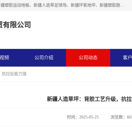
乌鲁木齐市辉煌大地商贸有限公司专注新疆悬浮拼装地板、新疆塑胶运动地板、新疆人造草足球场、新疆环氧地坪、新疆塑胶跑道、新疆舞蹈地板的地面材料供应商。质量优，价格佳，欢迎咨询。
贸有限公司
视频
公司介绍
公司动态
客
，抗拉扯能力强
新疆人造草坪：背胶工艺升级，抗拉
时间：2025-05-25
浏览数：66