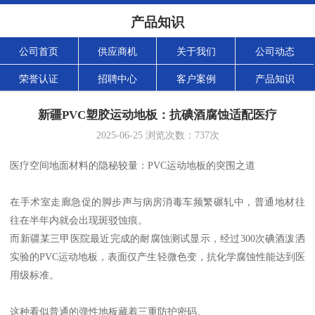
产品知识
公司首页
供应商机
关于我们
公司动态
荣誉认证
招聘中心
客户案例
产品知识
新疆PVC塑胶运动地板：抗碘酒腐蚀适配医疗
2025-06-25
浏览次数：
737
次
医疗空间地面材料的隐秘较量：PVC运动地板的突围之道
在手术室走廊急促的脚步声与病房消毒车频繁碾轧中，普通地材往
往在半年内就会出现斑驳蚀痕。
而新疆某三甲医院最近完成的耐腐蚀测试显示，经过300次碘酒泼洒
实验的PVC运动地板，表面仅产生轻微色变，抗化学腐蚀性能达到医
用级标准。
这种看似普通的弹性地板藏着三重防护密码。