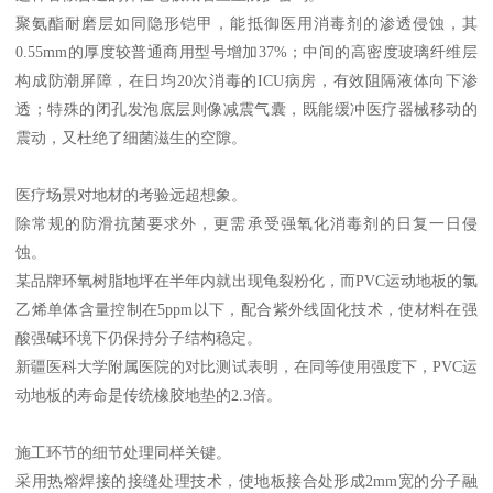
聚氨酯耐磨层如同隐形铠甲，能抵御医用消毒剂的渗透侵蚀，其
0.55mm的厚度较普通商用型号增加37%；中间的高密度玻璃纤维层
构成防潮屏障，在日均20次消毒的ICU病房，有效阻隔液体向下渗
透；特殊的闭孔发泡底层则像减震气囊，既能缓冲医疗器械移动的
震动，又杜绝了细菌滋生的空隙。
医疗场景对地材的考验远超想象。
除常规的防滑抗菌要求外，更需承受强氧化消毒剂的日复一日侵
蚀。
某品牌环氧树脂地坪在半年内就出现龟裂粉化，而PVC运动地板的氯
乙烯单体含量控制在5ppm以下，配合紫外线固化技术，使材料在强
酸强碱环境下仍保持分子结构稳定。
新疆医科大学附属医院的对比测试表明，在同等使用强度下，PVC运
动地板的寿命是传统橡胶地垫的2.3倍。
施工环节的细节处理同样关键。
采用热熔焊接的接缝处理技术，使地板接合处形成2mm宽的分子融