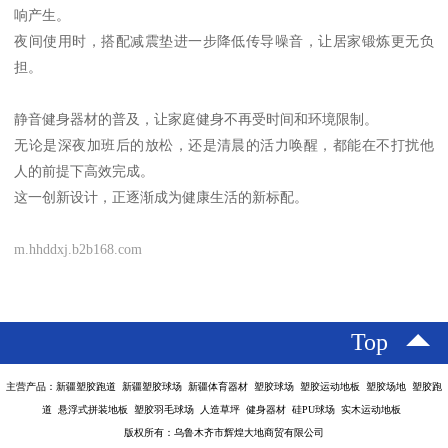
响产生。
夜间使用时，搭配减震垫进一步降低传导噪音，让居家锻炼更无负
担。
静音健身器材的普及，让家庭健身不再受时间和环境限制。
无论是深夜加班后的放松，还是清晨的活力唤醒，都能在不打扰他
人的前提下高效完成。
这一创新设计，正逐渐成为健康生活的新标配。
m.hhddxj.b2b168.com
Top
主营产品：新疆塑胶跑道 新疆塑胶球场 新疆体育器材 塑胶球场 塑胶运动地板 塑胶场地 塑胶跑
道 悬浮式拼装地板 塑胶羽毛球场 人造草坪 健身器材 硅PU球场 实木运动地板
版权所有：乌鲁木齐市辉煌大地商贸有限公司