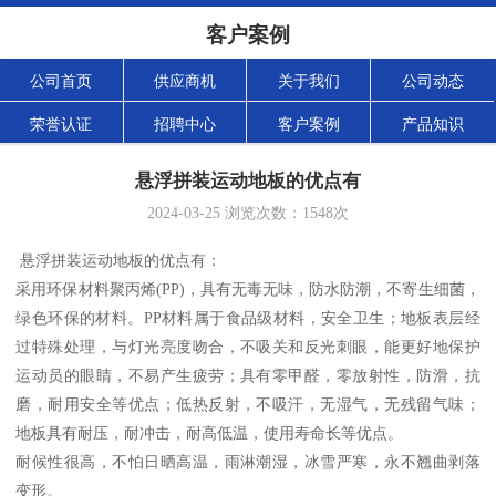
客户案例
公司首页
供应商机
关于我们
公司动态
荣誉认证
招聘中心
客户案例
产品知识
悬浮拼装运动地板的优点有
2024-03-25
浏览次数：
1548
次
悬浮拼装运动地板的优点有：
采用环保材料聚丙烯(PP)，具有无毒无味，防水防潮，不寄生细菌，
绿色环保的材料。PP材料属于食品级材料，安全卫生；地板表层经
过特殊处理，与灯光亮度吻合，不吸关和反光刺眼，能更好地保护
运动员的眼睛，不易产生疲劳；具有零甲醛，零放射性，防滑，抗
磨，耐用安全等优点；低热反射，不吸汗，无湿气，无残留气味；
地板具有耐压，耐冲击，耐高低温，使用寿命长等优点。
耐候性很高，不怕日晒高温，雨淋潮湿，冰雪严寒，永不翘曲剥落
变形。