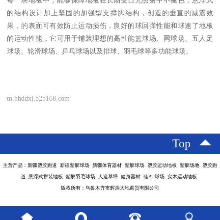
的结构设计加上坚固的加强型支撑脚结构，创造的垂直的减震效
果，的表面可有效防止运动损伤，良好的球回弹性能和球速了地板
的运动性能，它可用于铺装理想的高性能篮球场、网球场、五人足
球场、轮滑球场、乒乓球场以及排球、羽毛球等多功能球场。
m.hhddxj.b2b168.com
Top
主营产品：新疆塑胶跑道 新疆塑胶球场 新疆体育器材 塑胶球场 塑胶运动地板 塑胶场地 塑胶跑
道 悬浮式拼装地板 塑胶羽毛球场 人造草坪 健身器材 硅PU球场 实木运动地板
版权所有：乌鲁木齐市辉煌大地商贸有限公司