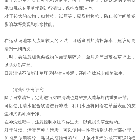
毛扫帚或专用草坪刷进行清扫，保持表面洁净。
对于较大的杂物，如树枝、纸屑等，应及时捡拾，防止长时间堆积
影响草坪美观和排水性能。
在运动场地等人流量较大的区域，可适当增加清扫频率，建议每周
清扫一到两次。
同时，要注意避免尖锐物体如玻璃碎片、金属片等遗落在草坪上，
以防划伤草丝。
日常清洁不仅能让草坪保持整洁美观，还能有效减少细菌滋生。
二、清洗维护有讲究
除了日常清扫，定期进行深层清洗也是维护人造草坪的重要环节。
可以使用清水配合软管进行冲洗，利用水压将附着在草丝表面的灰
尘和污垢冲刷干净。
在冲洗过程中，注意控制水压不要过大，以免损伤草丝结构。
对于油渍、污渍等顽固污垢，可以使用中性清洁剂进行局部处理，
但切忌使用强酸、强碱或腐蚀性溶剂，以免对草坪造成不可逆的损