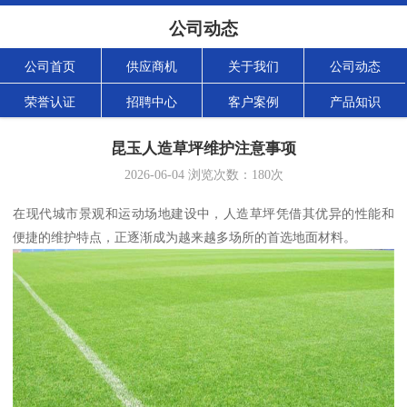
公司动态
公司首页
供应商机
关于我们
公司动态
荣誉认证
招聘中心
客户案例
产品知识
昆玉人造草坪维护注意事项
2026-06-04
浏览次数：
180
次
在现代城市景观和运动场地建设中，人造草坪凭借其优异的性能和
便捷的维护特点，正逐渐成为越来越多场所的首选地面材料。