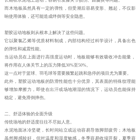
而木地板虽然具有一定的弹性，但受潮后容易变形、翘起，不仅影
响使用体验，还可能造成绊倒等安全隐患。
塑胶运动地板则从根本上解决了这些问题。
它以聚氯乙烯等优质材料制成，内部结构经过科学设计，具备出色
的弹性和减震性能。
当运动员在上面进行高强度运动时，地板能够有效吸收冲击能量，
将作用在人体关节上的压力降低30%至50%。
这一点对于篮球、羽毛球等需要频繁起跳和急停的项目尤为重要。
此外，塑胶运动地板的防滑性能也十分优异，其表面的特殊纹理能
够增加摩擦力，即使在出汗或场地潮湿的情况下，运动员也能保持
稳定，避免滑倒摔伤。
二、舒适体验的全面升级
传统场地的舒适度往往不尽如人意。
水泥地面冰冷坚硬，长时间站立或运动容易导致脚部疲劳；木地板
虽然脚感较好，但对温度和湿度敏感，冬季容易收缩开裂，夏季容