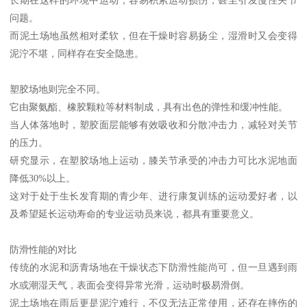
问题。
而泥土场地虽然相对柔软，但在干燥时容易扬尘，湿滑时又会变得
泥泞不堪，同样存在安全隐患。
塑胶场地则完全不同。
它由聚氨酯、橡胶颗粒等材料制成，具有出色的弹性和缓冲性能。
当人体落地时，塑胶面层能够有效吸收和分散冲击力，减轻对关节
的压力。
研究显示，在塑胶场地上运动，膝关节承受的冲击力可比水泥地面
降低30%以上。
这对于处于生长发育期的青少年、进行康复训练的运动爱好者，以
及希望延长运动寿命的专业运动员来说，都具有重要意义。
防滑性能的对比
传统的水泥和沥青场地在干燥状态下防滑性能尚可，但一旦遇到雨
水或潮湿天气，表面会变得异常光滑，运动时极易滑倒。
泥土场地在雨后更是泥泞难行，不仅无法正常使用，还存在摔伤的