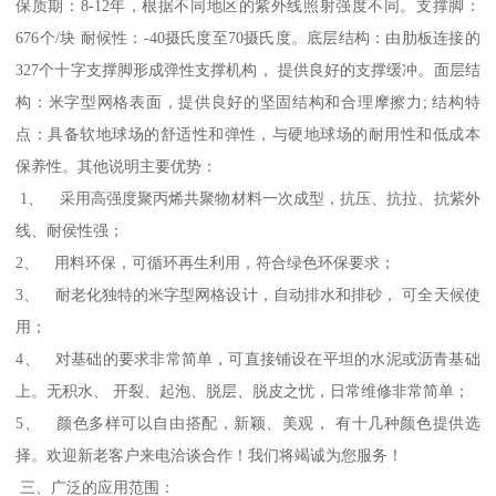
保质期：8-12年，根据不同地区的紫外线照射强度不同。支撑脚：
676个/块 耐候性：-40摄氏度至70摄氏度。底层结构：由肋板连接的
327个十字支撑脚形成弹性支撑机构， 提供良好的支撑缓冲。面层结
构：米字型网格表面，提供良好的坚固结构和合理摩擦力; 结构特
点：具备软地球场的舒适性和弹性，与硬地球场的耐用性和低成本
保养性。其他说明主要优势：
1、 采用高强度聚丙烯共聚物材料一次成型，抗压、抗拉、抗紫外
线、耐侯性强；
2、 用料环保，可循环再生利用，符合绿色环保要求；
3、 耐老化独特的米字型网格设计，自动排水和排砂， 可全天候使
用；
4、 对基础的要求非常简单，可直接铺设在平坦的水泥或沥青基础
上。无积水、 开裂、起泡、脱层、脱皮之忧，日常维修非常简单；
5、 颜色多样可以自由搭配，新颖、美观， 有十几种颜色提供选
择。欢迎新老客户来电洽谈合作！我们将竭诚为您服务！
三、广泛的应用范围：