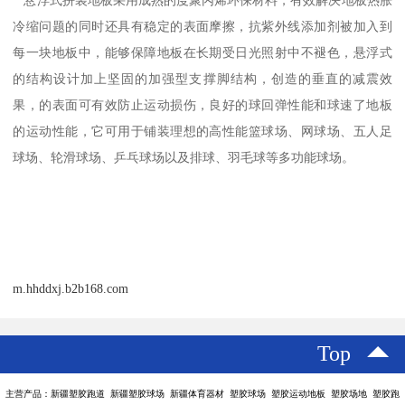
悬浮式拼装地板采用成熟的度聚丙烯环保材料，有效解决地板热胀
冷缩问题的同时还具有稳定的表面摩擦，抗紫外线添加剂被加入到
每一块地板中，能够保障地板在长期受日光照射中不褪色，悬浮式
的结构设计加上坚固的加强型支撑脚结构，创造的垂直的减震效
果，的表面可有效防止运动损伤，良好的球回弹性能和球速了地板
的运动性能，它可用于铺装理想的高性能篮球场、网球场、五人足
球场、轮滑球场、乒乓球场以及排球、羽毛球等多功能球场。
m.hhddxj.b2b168.com
Top
主营产品：新疆塑胶跑道 新疆塑胶球场 新疆体育器材 塑胶球场 塑胶运动地板 塑胶场地 塑胶跑