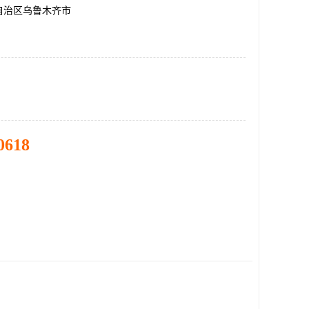
自治区乌鲁木齐市
0618