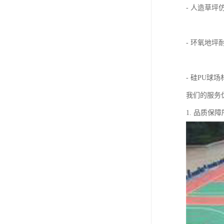
- 人造草
- 环氧地
- 硅PU
我们的服务
1. 品质