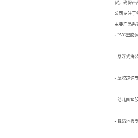
货，确保产
公司专注于
主要产品系
- PVC
- 悬浮式
- 塑胶跑
- 幼儿园
- 舞蹈地