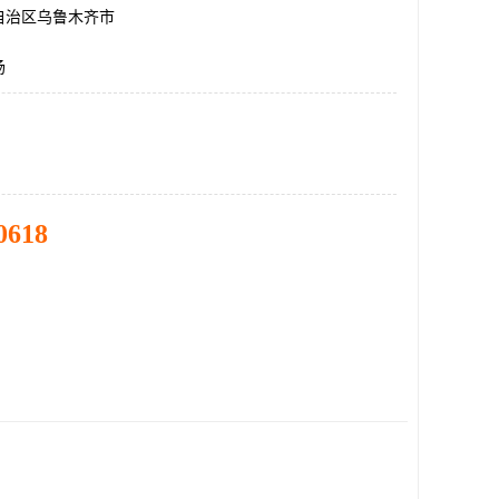
自治区乌鲁木齐市
场
0618